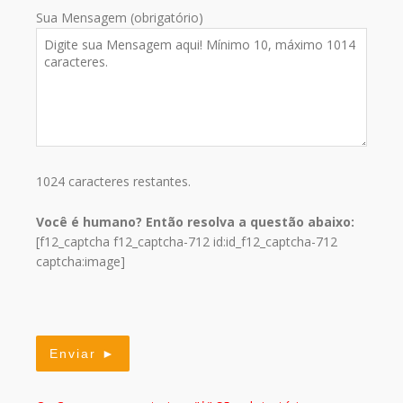
Sua Mensagem (obrigatório)
1024
caracteres restantes.
Você é humano? Então resolva a questão abaixo:
[f12_captcha f12_captcha-712 id:id_f12_captcha-712
captcha:image]