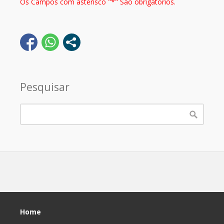
Os Campos com asterisco "*" São obrigatórios.
Pesquisar
Home