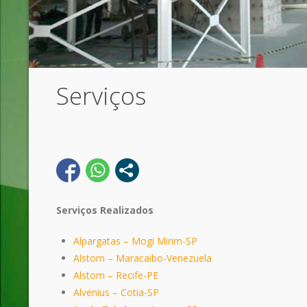
Serviços
Serviços Realizados
Alpargatas – Mogi Mirim-SP
Alstom – Maracaibo-Venezuela
Alstom – Recife-PE
Alvenius – Cotia-SP