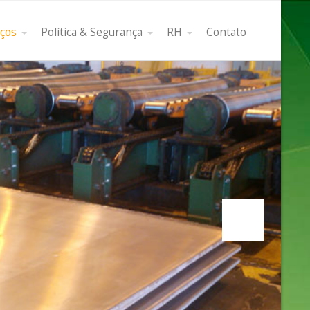
iços
Política & Segurança
RH
Contato